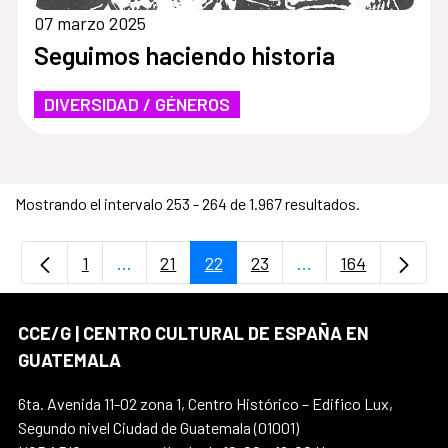
07 marzo 2025
Seguimos haciendo historia
DIVERSIDAD / GÉNEROS
Mostrando el intervalo 253 - 264 de 1.967 resultados.
1
...
21
22
23
...
164
Página
Páginas intermedias Use TAB para desplaz
Página
Página
Página
Páginas intermedi
Página
CCE/G | CENTRO CULTURAL DE ESPAÑA EN
GUATEMALA
6ta. Avenida 11-02 zona 1, Centro Histórico – Edifico Lux,
Segundo nivel Ciudad de Guatemala (01001)