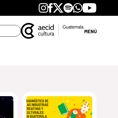
Instagram
Facebook
X
Spotify
Whatsapp
Youtube
MENÚ