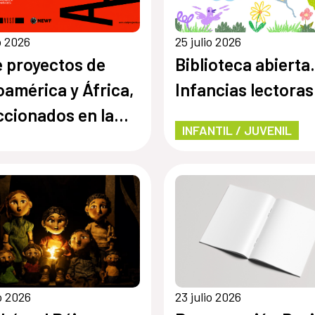
io 2026
25 julio 2026
 proyectos de
Biblioteca abierta.
oamérica y África,
Infancias lectoras
ccionados en la
INFANTIL / JUVENIL
ocatoria E·CO/26:
e el tiempo
io 2026
23 julio 2026