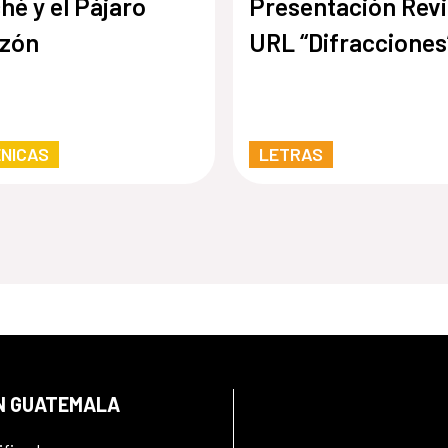
hé y el Pájaro
Presentación Revi
azón
URL “Difracciones
NICAS
LETRAS
EN GUATEMALA