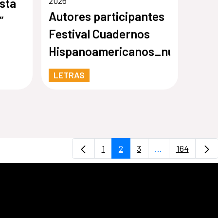
2026
sta
Autores participantes
”
Festival Cuadernos
Hispanoamericanos_nuevo
LETRAS
1
2
3
...
164
Página
Página
Página
Páginas interme
Página