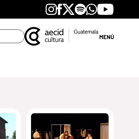
Instagram
Facebook
X
Spotify
Whatsapp
Youtube
MENÚ