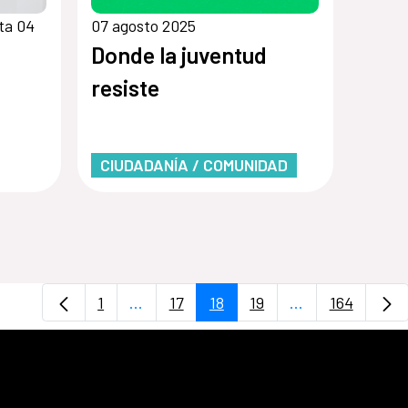
ta 04
07 agosto 2025
Donde la juventud
resiste
CIUDADANÍA / COMUNIDAD
1
...
17
18
19
...
164
Página
Páginas intermedias Use TAB para desp
Página
Página
Página
Páginas interme
Página