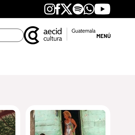
Instagram
Facebook
X
Spotify
Whatsapp
Youtube
MENÚ