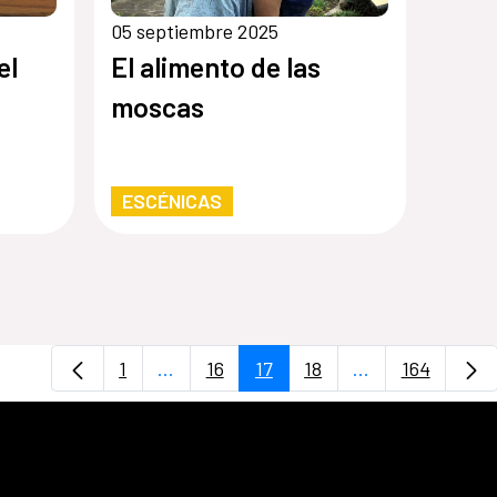
05 septiembre 2025
el
El alimento de las
moscas
ESCÉNICAS
1
...
16
17
18
...
164
Página
Páginas intermedias Use TAB para desp
Página
Página
Página
Páginas interme
Página