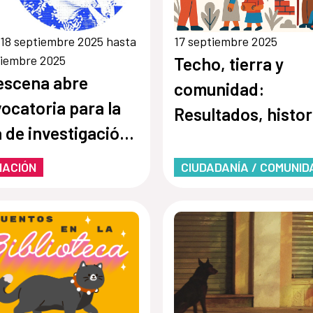
18 septiembre 2025 hasta
17 septiembre 2025
viembre 2025
Techo, tierra y
escena abre
comunidad:
ocatoria para la
Resultados, histor
 de investigación
diálogo sobre viv
ly Muguecia
cooperativa en
MACIÓN
CIUDADANÍA / COMUNID
5-2027
Centroamérica.