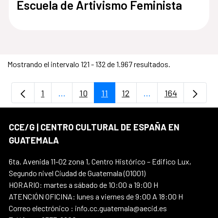
Escuela de Artivismo Feminista
Mostrando el intervalo 121 - 132 de 1.967 resultados.
1
...
10
11
12
...
164
Página
Páginas intermedias Use TAB para despla
Página
Página
Página
Páginas intermedia
Página
CCE/G | CENTRO CULTURAL DE ESPAÑA EN
GUATEMALA
6ta. Avenida 11-02 zona 1, Centro Histórico – Edifico Lux,
Segundo nivel Ciudad de Guatemala (01001)
HORARIO: martes a sábado de 10:00 a 19:00 H
ATENCIÓN OFICINA: lunes a viernes de 9:00 A 18:00 H
Correo electrónico : info.cc.guatemala@aecid.es