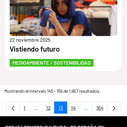
22 noviembre 2025
Vistiendo futuro
MEDIOAMBIENTE / SOSTENIBILIDAD
Mostrando el intervalo 145 - 156 de 1.967 resultados.
1
...
12
13
14
...
164
Página
Páginas intermedias Use TAB para despla
Página
Página
Página
Páginas intermedia
Página