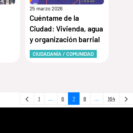
25 marzo 2026
Cuéntame de la
Ciudad: Vivienda, agua
y organización barrial
CIUDADANÍA / COMUNIDAD
1
...
6
7
8
...
164
Página
Páginas intermedias Use TAB para d
Página
Página
Página
Páginas interme
Página