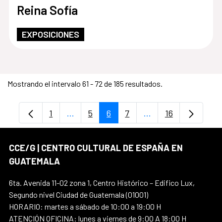
Reina Sofía
EXPOSICIONES
Mostrando el intervalo 61 - 72 de 185 resultados.
1
...
5
6
7
...
16
Página
Páginas intermedias Use TAB para despl
Página
Página
Página
Páginas intermedia
Página
CCE/G | CENTRO CULTURAL DE ESPAÑA EN
GUATEMALA
6ta. Avenida 11-02 zona 1, Centro Histórico – Edifico Lux,
Segundo nivel Ciudad de Guatemala (01001)
HORARIO: martes a sábado de 10:00 a 19:00 H
ATENCIÓN OFICINA: lunes a viernes de 9:00 A 18:00 H