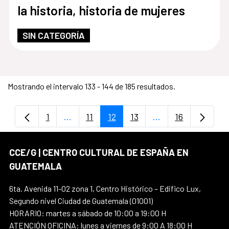
la historia, historia de mujeres
SIN CATEGORÍA
Mostrando el intervalo 133 - 144 de 185 resultados.
1
...
11
12
13
...
16
Página
Páginas intermedias Use TAB para despla
Página
Página
Página
Páginas intermedi
Página
CCE/G | CENTRO CULTURAL DE ESPAÑA EN
GUATEMALA
6ta. Avenida 11-02 zona 1, Centro Histórico – Edifico Lux,
Segundo nivel Ciudad de Guatemala (01001)
HORARIO: martes a sábado de 10:00 a 19:00 H
ATENCIÓN OFICINA: lunes a viernes de 9:00 A 18:00 H