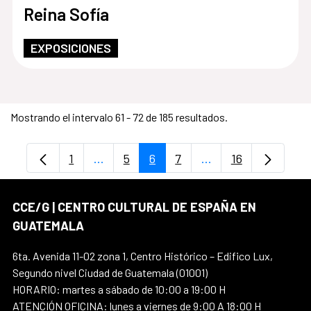
Reina Sofía
EXPOSICIONES
Mostrando el intervalo 61 - 72 de 185 resultados.
1
...
5
6
7
...
16
Página
Páginas intermedias Use TAB para despl
Página
Página
Página
Páginas intermedia
Página
CCE/G | CENTRO CULTURAL DE ESPAÑA EN
GUATEMALA
6ta. Avenida 11-02 zona 1, Centro Histórico – Edifico Lux,
Segundo nivel Ciudad de Guatemala (01001)
HORARIO: martes a sábado de 10:00 a 19:00 H
ATENCIÓN OFICINA: lunes a viernes de 9:00 A 18:00 H