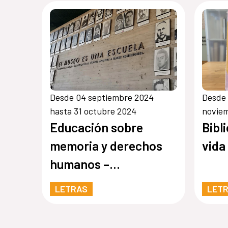
Mes
Desde 04 septiembre 2024
Desde 
hasta 31 octubre 2024
novie
Educación sobre
Bibl
memoria y derechos
vida
humanos –
Recomendaciones
LETRAS
LET
para abordar el
pasado reciente en