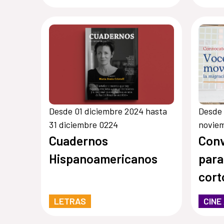
Desde 01 diciembre 2024 hasta
Desde 
31 diciembre 0224
novie
Cuadernos
Conv
Hispanoamericanos
para
cort
en M
LETRAS
CINE
migr