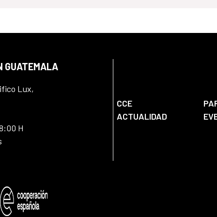
EN GUATEMALA
ifico Lux,
CCE
PA
ACTUALIDAD
EV
18:00 H
s