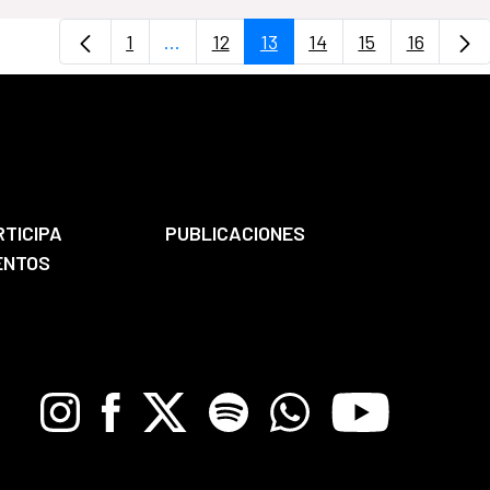
1
...
12
13
14
15
16
Página
Páginas intermedias Use TAB para des
Página
Página
Página
Página
Página
RTICIPA
PUBLICACIONES
ENTOS
Instagram
Facebook
X
Spotify
Whatsapp
Youtube