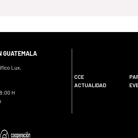
EN GUATEMALA
ifico Lux,
CCE
PA
ACTUALIDAD
EV
18:00 H
s