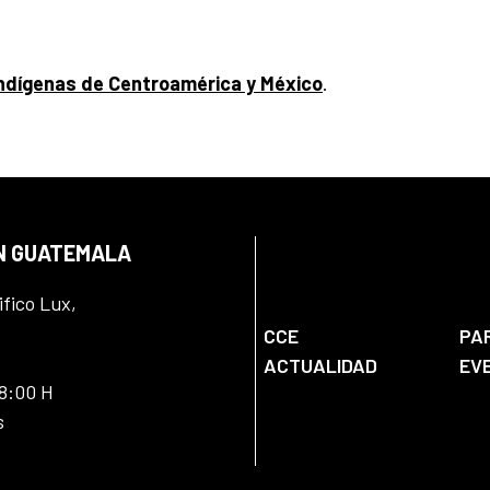
Indígenas de Centroamérica y México
.
EN GUATEMALA
ifico Lux,
CCE
PA
ACTUALIDAD
EV
18:00 H
s