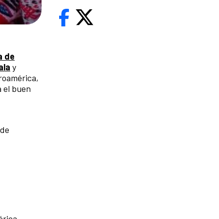
a de
ala
y
roamérica,
 el buen
 de
rica.