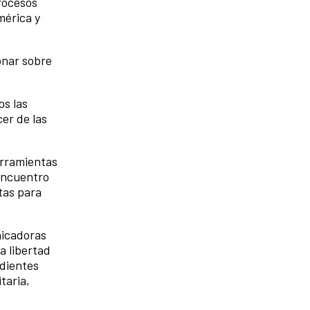
procesos
mérica y
onar sobre
s las
cer de las
erramientas
 encuentro
tas para
nicadoras
a libertad
ndientes
taria,