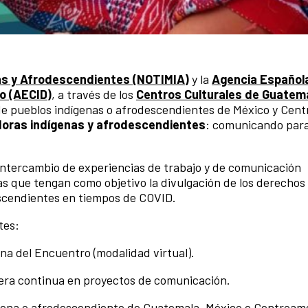
as y Afrodescendientes (NOTIMIA)
y la
Agencia Español
lo (AECID)
, a través de los
Centros Culturales de Guatem
e pueblos indígenas o afrodescendientes de México y Cent
oras indígenas y afrodescendientes
: comunicando para
 intercambio de experiencias de trabajo y de comunicación
as que tengan como objetivo la divulgación de los derechos
escendientes en tiempos de COVID.
tes:
na del Encuentro (modalidad virtual).
nera continua en proyectos de comunicación.
gena o afrodescendiente de Guatemala, México o Centroamé