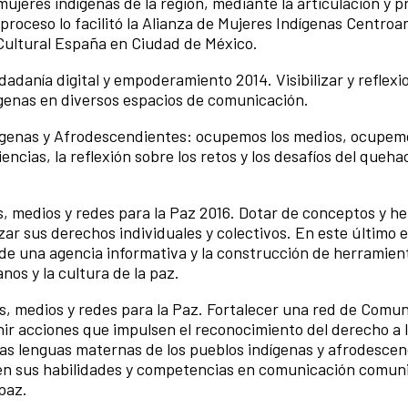
s mujeres indígenas de la región, mediante la articulación y 
proceso lo facilitó la Alianza de Mujeres Indígenas Centroa
 Cultural España en Ciudad de México.
adanía digital y empoderamiento 2014. Visibilizar y reflexi
dígenas en diversos espacios de comunicación.
genas y Afrodescendientes: ocupemos los medios, ocupemo
encias, la reflexión sobre los retos y los desafíos del queha
 medios y redes para la Paz 2016. Dotar de conceptos y h
lizar sus derechos individuales y colectivos. En este último
n de una agencia informativa y la construcción de herramien
os y la cultura de la paz.
, medios y redes para la Paz. Fortalecer una red de Comu
r acciones que impulsen el reconocimiento del derecho a l
 las lenguas maternas de los pueblos indígenas y afrodesce
en sus habilidades y competencias en comunicación comuni
paz.