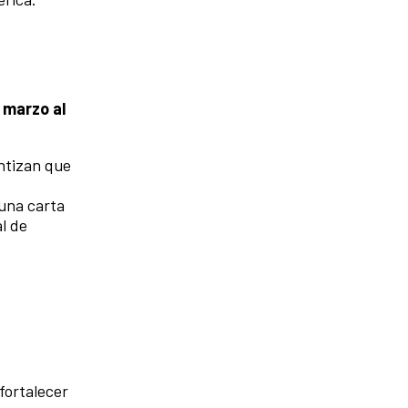
 marzo al
ntizan que
 una carta
l de
fortalecer