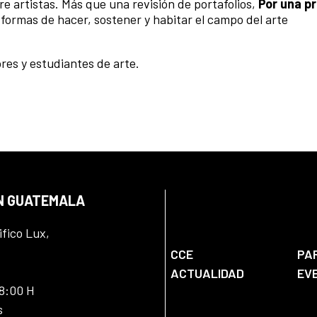
re artistas. Más que una revisión de portafolios,
Por una pr
ormas de hacer, sostener y habitar el campo del arte
res y estudiantes de arte.
EN GUATEMALA
ifico Lux,
CCE
PA
ACTUALIDAD
EV
18:00 H
s