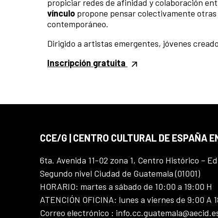
propiciar redes de afinidad y colaboración ent
vínculo
propone pensar colectivamente otras f
contemporáneo.
Dirigido a artistas emergentes, jóvenes creado
Inscripción gratuita
CCE/G | CENTRO CULTURAL DE ESPAÑA 
6ta. Avenida 11-02 zona 1, Centro Histórico – Ed
Segundo nivel Ciudad de Guatemala (01001)
HORARIO: martes a sábado de 10:00 a 19:00 H
ATENCIÓN OFICINA: lunes a viernes de 9:00 A 
Correo electrónico : info.cc.guatemala@aecid.e