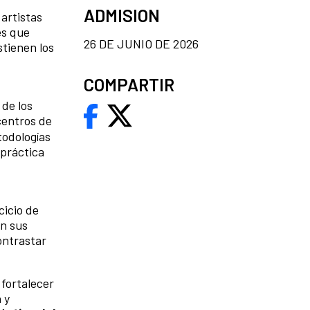
ADMISION
 artistas
es que
26 DE JUNIO DE 2026
tienen los
COMPARTIR
 de los
 centros de
todologías
 práctica
cicio de
án sus
ontrastar
 fortalecer
 y