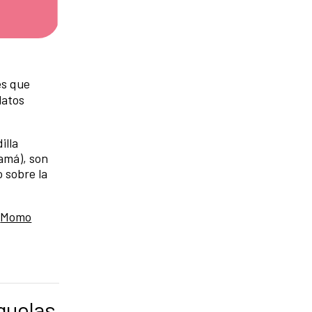
es que
latos
illa
má), son
 sobre la
,
Momo
guelas