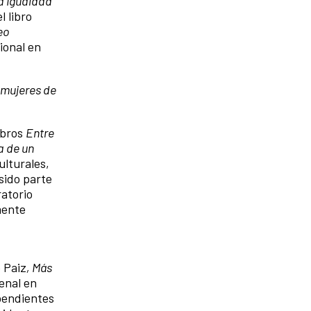
la igualdad
l libro
eo
ional en
mujeres de
ibros
Entre
a de un
ulturales,
 sido parte
ratorio
mente
e Paiz
,
Más
enal en
ependientes