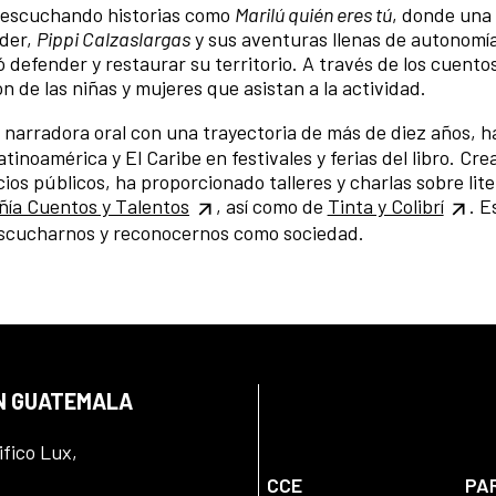
 escuchando historias como
Marilú quién eres tú
, donde una 
oder,
Pippi Calzaslargas
y sus aventuras llenas de autonomí
defender y restaurar su territorio. A través de los cuentos
ón de las niñas y mujeres que asistan a la actividad.
, narradora oral con una trayectoria de más de diez años, h
tinoamérica y El Caribe en festivales y ferias del libro. Cr
ios públicos, ha proporcionado talleres y charlas sobre lit
ía Cuentos y Talentos
, así como de
Tinta y Colibrí
. E
e escucharnos y reconocernos como sociedad.
EN GUATEMALA
ifico Lux,
CCE
PA