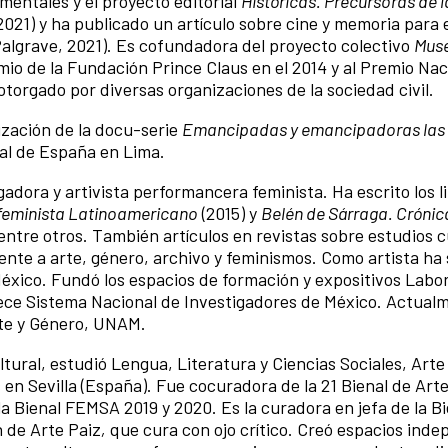
umentales y el proyecto editorial
Históricas. Precursoras de 
021) y ha publicado un artículo sobre cine y memoria para e
algrave, 2021).
Es cofundadora del proyecto colectivo
Mus
mio de la Fundación Prince Claus en el 2014 y al Premio Nac
torgado por diversas organizaciones de la sociedad civil.
ización de la docu-serie
Emancipadas y emancipadoras las 
al de España en Lima.
gadora y artivista performancera feminista. Ha escrito los l
e feminista Latinoamericano
(2015) y
Belén de Sárraga. Crónic
 entre otros. También artículos en revistas sobre estudios c
erente a arte, género, archivo y feminismos. Como artista ha
 México. Fundó los espacios de formación y expositivos Labo
enece Sistema Nacional de Investigadores de México. Actual
rte y Género, UNAM.
tural, estudió Lengua, Literatura y Ciencias Sociales, Arte
 en Sevilla (España). Fue cocuradora de la
21 Bienal de Art
a Bienal FEMSA 2019 y 2020. Es la curadora en jefa de la Bi
 de Arte Paiz
,
que cura con ojo crítico. Creó espacios ind