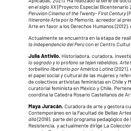
Aplicadas, 2021). Ha realizado la serie de doc
en el siglo XX
(Proyecto Especial Bicentenario 2
Peruvian Cinema of the Twenty- First Century
(P
Itinerante Arte por la Memoria
, acreedor al pre
Arte en favor a los Derechos Humanos (2012), o
Actualmente se encuentra en la etapa de real
la independencia del Perú
con el Centro Cultur
Julia Antivilo.
Historiadora, curadora, investi
lo sagrado y lo profano se tejen rebeldías. Art
torbellino libertario por América Latina
(2021),
el papel social y cultural de las mujeres y ref
de colectivos artivistas feministas en Chile y
curatorial feminista en México y Chile. Pert
coordina la Cátedra Rosario Castellanos de A
Maya Juracán.
Curadora de arte y gestora cul
Contemporáneo en la Facultad de Bellas Artes
allá
(2018), parte del programa pedagógico de l
Resistencia
,
y actualmente dirige
La Colección