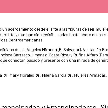
un acercamiento desde el arte a las figuras de seis mujer
ntista y que han sido invisibilizadas hasta ahora en los re
blicas Centroamericanas.
iciana de los Ángeles Miranda (El Salvador), Visitación Pad
cisca Carrasco Jiménez (Costa Rica) y Rufina Alfaro (Pana
as que conectan pasado y presente con una mirada de género
a
,
Mary Morales
,
Milena García
, Mujeres Armadas
Emancipadas y Emancipadoras. Sí