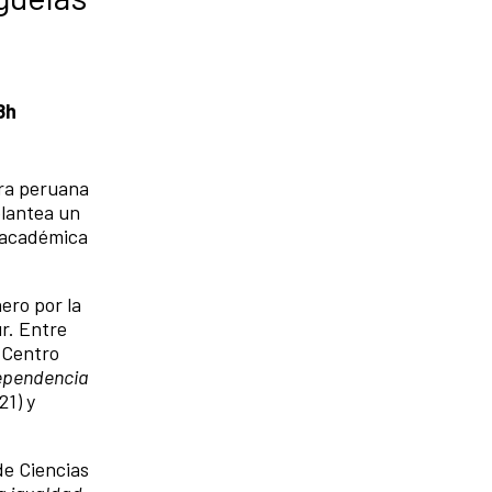
8h
ora peruana
plantea un
y académica
ero por la
r. Entre
(Centro
dependencia
21) y
de Ciencias