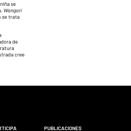
niña se
a,
Wangari
 se trata
a
eadora de
eratura
strada cree
RTICIPA
PUBLICACIONES