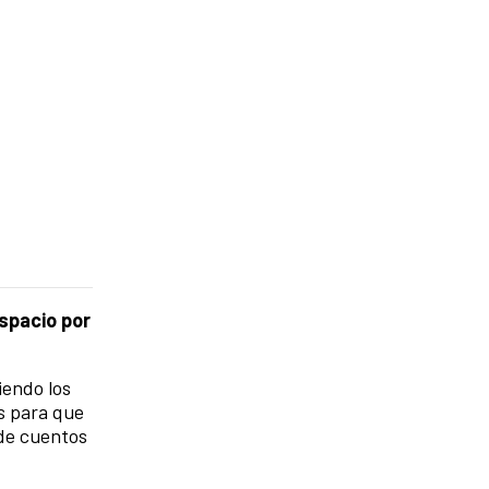
espacio por
iendo los
s para que
 de cuentos