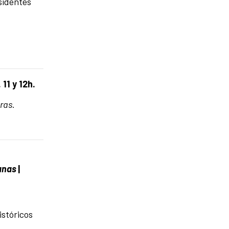
sidentes
 11 y 12h.
ras
.
canas
|
istóricos