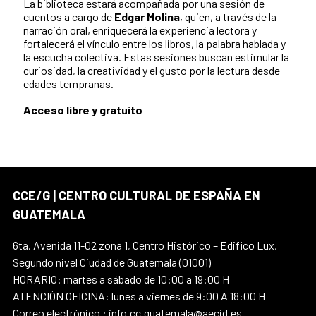
La biblioteca estará acompañada por una sesión de
cuentos a cargo de
Edgar Molina
, quien, a través de la
narración oral, enriquecerá la experiencia lectora y
fortalecerá el vínculo entre los libros, la palabra hablada y
la escucha colectiva. Estas sesiones buscan estimular la
curiosidad, la creatividad y el gusto por la lectura desde
edades tempranas.
Acceso libre y gratuito
CCE/G | CENTRO CULTURAL DE ESPAÑA EN
GUATEMALA
6ta. Avenida 11-02 zona 1, Centro Histórico – Edifico Lux,
Segundo nivel Ciudad de Guatemala (01001)
HORARIO: martes a sábado de 10:00 a 19:00 H
ATENCIÓN OFICINA: lunes a viernes de 9:00 A 18:00 H
Correo electrónico : info.cc.guatemala@aecid.es