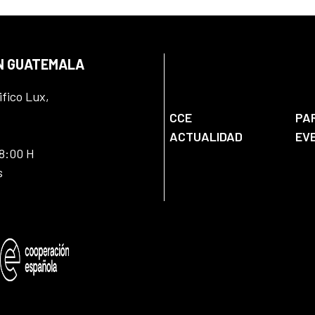
EN GUATEMALA
ifico Lux,
CCE
PA
ACTUALIDAD
EV
18:00 H
s