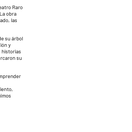
eatro Raro
 La obra
ado, las
de su árbol
ión y
 historias
arcaron su
comprender
iento,
uimos