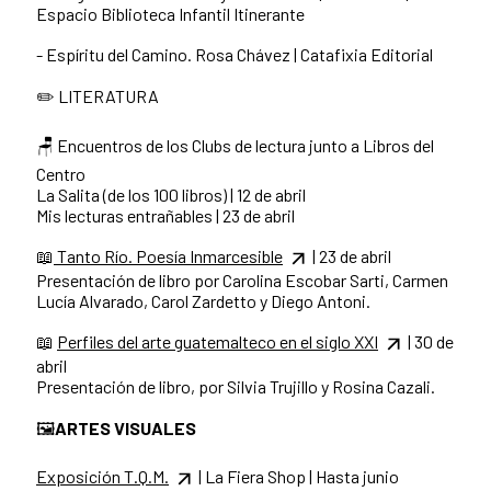
Espacio Biblioteca Infantil Itinerante
- Espíritu del Camino. Rosa Chávez | Catafixia Editorial
✏️ LITERATURA
🪑 Encuentros de los Clubs de lectura junto a Libros del
Centro
La Salita (de los 100 libros) | 12 de abril
Mis lecturas entrañables | 23 de abril
📖
Tanto Río. Poesía Inmarcesible
| 23 de abril
Presentación de libro por Carolina Escobar Sarti, Carmen
Lucía Alvarado, Carol Zardetto y Diego Antoni.
📖
Perfiles del arte guatemalteco en el siglo XXI
| 30 de
abril
Presentación de libro, por Silvia Trujillo y Rosina Cazali.
🖼
️ARTES VISUALES
Exposición T.Q.M.
| La Fiera Shop | Hasta junio