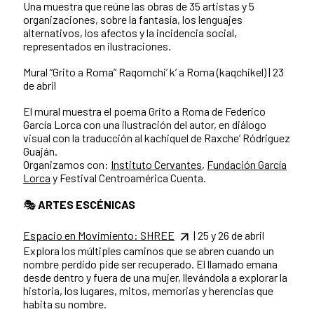
Una muestra que reúne las obras de 35 artistas y 5
organizaciones, sobre la fantasía, los lenguajes
alternativos, los afectos y la incidencia social,
representados en ilustraciones.
Mural “Grito a Roma” Raqomchi’ k’ a Roma (kaqchikel) | 23
de abril
El mural muestra el poema Grito a Roma de Federico
García Lorca con una ilustración del autor, en diálogo
visual con la traducción al kachiquel de Raxche’ Ródriguez
Guaján.
Organizamos con:
Instituto Cervantes
,
Fundación García
Lorca
y Festival Centroamérica Cuenta.
🎭
ARTES ESCÉNICAS
Espacio en Movimiento: SHREE
| 25 y 26 de abril
Explora los múltiples caminos que se abren cuando un
nombre perdido pide ser recuperado. El llamado emana
desde dentro y fuera de una mujer, llevándola a explorar la
historia, los lugares, mitos, memorias y herencias que
habita su nombre.