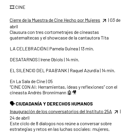
🎞️ CINE
Cierre de la Muestra de Cine Hecho por Mujeres
| 03 de
abril
Clausura con tres cortometrajes de cineastas
guatemaltecas y el showcase de la cantautora Tita
LA CELEBRACIÓN | Pamela Guinea | 13 min.
DESATARNOS | Irene Obiols | 14 min.
EL SILENCIO DEL PAAB'ANK | Raquel Azurdia | 14 min.
En La Sala de Cine | 05
“CINE CON AI: Herramientas, ideas y reflexiones” con el
cineasta Andrés Bronnimann 🤖🎥
🗣 CIUDADANÍA Y DERECHOS HUMANOS
Inauguración de los conversatorios del Instituto 25A
|
24 de abril
Este ciclo de 8 díalogos nos reúne a conversar sobre
estrategias y retos en las luchas sociales: mujeres,