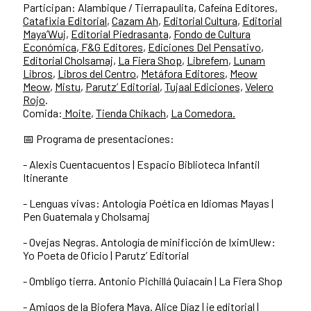
Participan: Alambique / Tierrapaulita, Cafeína Editores,
Catafixia Editorial
,
Cazam Ah
,
Editorial Cultura
,
Editorial
Maya’Wuj
,
Editorial Piedrasanta,
Fondo de Cultura
Económica
,
F&G Editores
,
Ediciones Del Pensativo
,
Editorial Cholsamaj
,
La Fiera Shop
,
Librefem
,
Lunam
Libros
,
Libros del Centro
,
Metáfora Editores
,
Meow
Meow
,
Mistu
,
Parutz’ Editorial
,
Tujaal Ediciones,
Velero
Rojo
.
Comida:
Moite
,
Tienda Chikach
,
La Comedora.
📅 Programa de presentaciones:
- Alexis Cuentacuentos | Espacio Biblioteca Infantil
Itinerante
- Lenguas vivas: Antología Poética en Idiomas Mayas |
Pen Guatemala y Cholsamaj
- Ovejas Negras. Antología de minificción de IximUlew:
Yo Poeta de Oficio | Parutz’ Editorial
- Ombligo tierra. Antonio Pichillá Quiacaín | La Fiera Shop
- Amigos de la Biofera Maya. Alice Díaz | ie editorial |