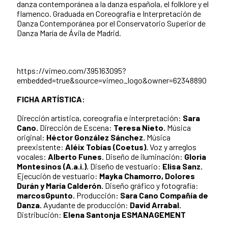
danza contemporánea a la danza española, el folklore y el
flamenco. Graduada en Coreografía e Interpretación de
Danza Contemporánea por el Conservatorio Superior de
Danza María de Ávila de Madrid.
https://vimeo.com/395163095?
embedded=true&source=vimeo_logo&owner=62348890
FICHA ARTÍSTICA:
Dirección artística, coreografía e interpretación:
Sara
Cano.
Dirección de Escena:
Teresa Nieto.
Música
original:
Héctor González Sánchez.
Música
preexistente:
Aléix Tobías (Coetus).
Voz y arreglos
vocales:
Alberto Funes.
Diseño de iluminación:
Gloria
Montesinos (A.a.i.).
Diseño de vestuario:
Elisa Sanz.
Ejecución de vestuario:
Mayka Chamorro, Dolores
Durán y María Calderón.
Diseño gráfico y fotografía:
marcosGpunto.
Producción:
Sara Cano Compañía de
Danza.
Ayudante de producción:
David Arrabal.
Distribución:
Elena Santonja ESMANAGEMENT