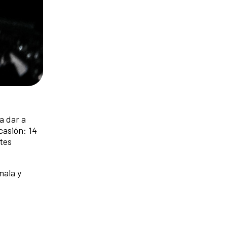
a dar a
casión: 14
tes
mala y