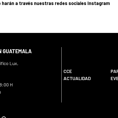
e harán a través nuestras redes sociales Instagram
EN GUATEMALA
ifico Lux,
CCE
PA
ACTUALIDAD
EV
18:00 H
s