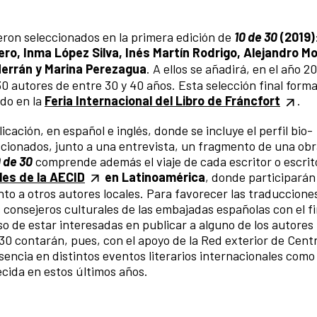
eron seleccionados en la primera edición de
10 de 30
(2019)
ro, Inma López Silva, Inés Martín Rodrigo, Alejandro Mo
Herrán y Marina Perezagua
. A ellos se añadirá, en el año 2
 autores de entre 30 y 40 años. Esta selección final form
ado en la
Feria Internacional del Libro de Fráncfort
.
cación, en español e inglés, donde se incluye el perfil bio-
eccionados, junto a una entrevista, un fragmento de una obr
0 de 30
comprende además el viaje de cada escritor o escrit
les de la AECID
en Latinoamérica
, donde participarán
 junto a otros autores locales. Para favorecer las traduccione
os consejeros culturales de las embajadas españolas con el f
aso de estar interesadas en publicar a alguno de los autores
 30 contarán, pues, con el apoyo de la Red exterior de Cent
encia en distintos eventos literarios internacionales como
cida en estos últimos años.