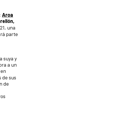
:
Aroa
rellón,
021, una
ará parte
a suya y
ora a un
 en
s de sus
in de
ros