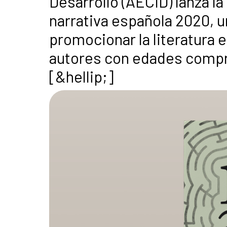
Desarrollo (AECID) lanza l
narrativa española 2020, u
promocionar la literatura 
autores con edades compre
[&hellip;]