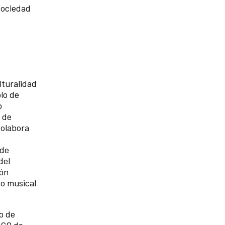
 sociedad
lturalidad
lo de
o
 de
Colabora
 de
del
ión
o musical
o de
SCO de