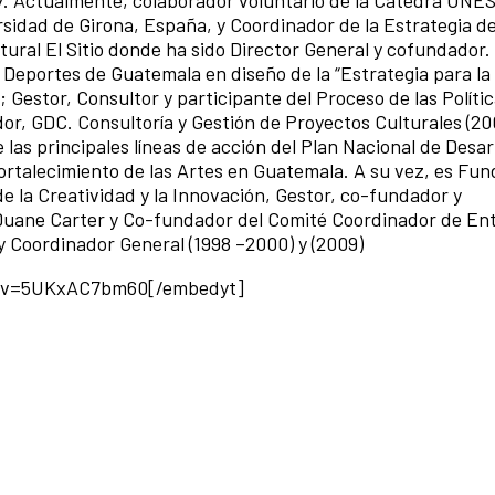
rsidad de Girona, España, y Coordinador de la Estrategia de
ltural El Sitio donde ha sido Director General y cofundador.
y Deportes de Guatemala en diseño de la “Estrategia para la
; Gestor, Consultor y participante del Proceso de las Políti
r, GDC. Consultoría y Gestión de Proyectos Culturales (20
as principales líneas de acción del Plan Nacional de Desar
fortalecimiento de las Artes en Guatemala. A su vez, es Fun
e la Creatividad y la Innovación, Gestor, co-fundador y
 Duane Carter y Co-fundador del Comité Coordinador de En
 Coordinador General (1998 –2000) y (2009)
h?v=5UKxAC7bm60[/embedyt]