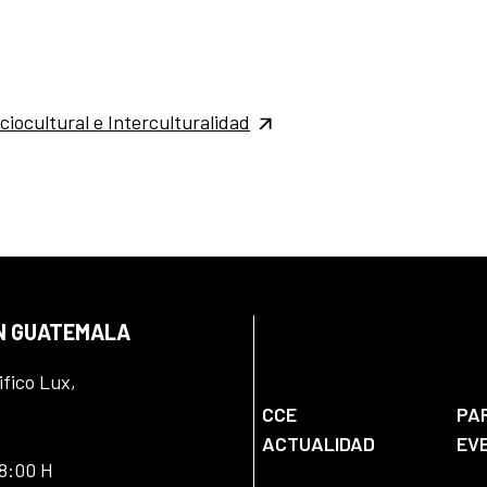
ciocultural e Interculturalidad
EN GUATEMALA
ifico Lux,
CCE
PA
ACTUALIDAD
EV
18:00 H