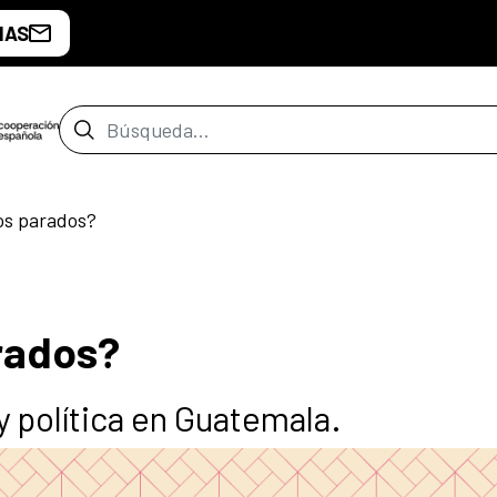
IAS
Barra de búsqueda
s parados?
rados?
y política en Guatemala.