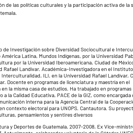
 de las políticas culturales y la participación activa de la
atemala.
to de Investigación sobre Diversidad Sociocultural e Intercu
e América Latina, Mundos Indígenas, por la Universidad Pab
cultura por la Universidad Iberoamericana, Ciudad de Méxic
d Rafael Landívar. Académica-Investigadora en el Instituto
 Interculturalidad, ILI, en la Universidad Rafael Landívar, 
r. Docente en programas de licenciatura y maestría en el
 en la misma casa de estudios. Ha trabajado en programas
 a la Calidad Educativa, PACE de la GIZ, como encargada 
unicación interna para la Agencia Central de la Cooperac
n contexto electoral para UNOPS. Cantautora. Su proyect
lturas, pensamientos y sentires diversos
ltura y Deportes de Guatemala, 2007-2008, Ex Vice-ministr
7. Actualmente, colaborador voluntario de la Cátedra UNE