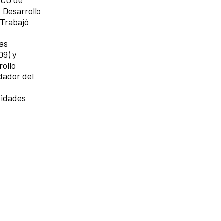
 Desarrollo
 Trabajó
cas
09) y
rollo
dador del
tidades