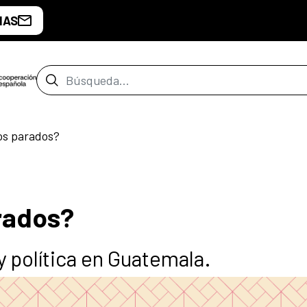
IAS
Barra de búsqueda
s parados?
rados?
y política en Guatemala.