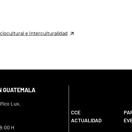
ciocultural e Interculturalidad
EN GUATEMALA
ifico Lux,
CCE
PA
ACTUALIDAD
EV
18:00 H