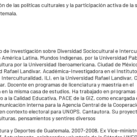
 de las políticas culturales y la participación activa de la
atemala.
to de Investigación sobre Diversidad Sociocultural e Intercu
e América Latina, Mundos Indígenas, por la Universidad Pab
cultura por la Universidad Iberoamericana, Ciudad de Méxic
d Rafael Landívar. Académica-Investigadora en el Instituto
 Interculturalidad, ILI, en la Universidad Rafael Landívar, 
r. Docente en programas de licenciatura y maestría en el
 en la misma casa de estudios. Ha trabajado en programas
 a la Calidad Educativa, PACE de la GIZ, como encargada 
unicación interna para la Agencia Central de la Cooperac
n contexto electoral para UNOPS. Cantautora. Su proyect
lturas, pensamientos y sentires diversos
ltura y Deportes de Guatemala, 2007-2008, Ex Vice-ministr
7. Actualmente, colaborador voluntario de la Cátedra UNE