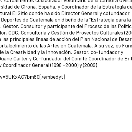
rsidad de Girona, España, y Coordinador de la Estrategia de
ltural El Sitio donde ha sido Director General y cofundador.
y Deportes de Guatemala en diseño de la “Estrategia para la
; Gestor, Consultor y participante del Proceso de las Políti
r, GDC. Consultoría y Gestión de Proyectos Culturales (20
as principales líneas de acción del Plan Nacional de Desar
fortalecimiento de las Artes en Guatemala. A su vez, es Fun
e la Creatividad y la Innovación, Gestor, co-fundador y
 Duane Carter y Co-fundador del Comité Coordinador de En
 Coordinador General (1998 –2000) y (2009)
h?v=5UKxAC7bm60[/embedyt]