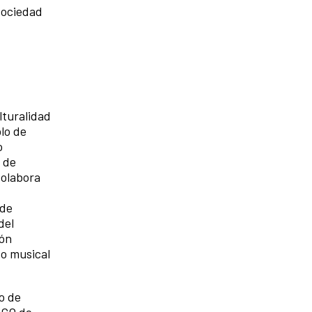
 sociedad
lturalidad
lo de
o
 de
Colabora
 de
del
ión
o musical
o de
SCO de