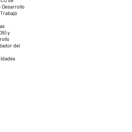
 Desarrollo
 Trabajó
cas
09) y
rollo
dador del
tidades