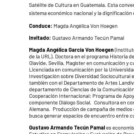
Satélite de Cultura en Guatemala. Esta conver
sistema económico nacional y la dignificación d
Conduce:
Magda Angélica Von Hoegen
Invitado:
Gustavo Armando Tecún Pamal
Magda Angélica García Von Hoegen
(Institu
de la URL). Doctora en el programa Historia d
Olavide, Sevilla. Magíster en comunicación y 
Licenciada en comunicación por la Universida
Investigación sobre Diversidad Sociocultural e
también con el Departamento de Artes Landíva
departamento de Ciencias de la Comunicación
Cooperación Internacional: Programa de Apoyo
componente Diálogo Social. Consultora en com
Alemana. Producción de campaña de medios e
busca generar espacios de encuentro entre cu
Gustavo Armando Tecún Pamal
es e
conomis
Estudios en Formulación y Evaluación de Proy