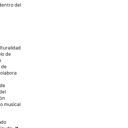
dentro del
lturalidad
lo de
o
 de
Colabora
 de
del
ión
o musical
ado
icude