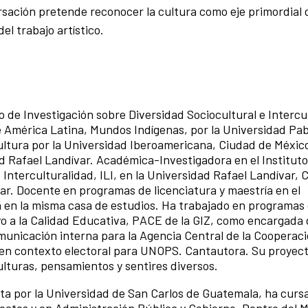
sación pretende reconocer la cultura como eje primordial 
el trabajo artístico.
to de Investigación sobre Diversidad Sociocultural e Intercu
e América Latina, Mundos Indígenas, por la Universidad Pab
cultura por la Universidad Iberoamericana, Ciudad de Méxic
d Rafael Landívar. Académica-Investigadora en el Instituto
 Interculturalidad, ILI, en la Universidad Rafael Landívar, 
r. Docente en programas de licenciatura y maestría en el
 en la misma casa de estudios. Ha trabajado en programas
 a la Calidad Educativa, PACE de la GIZ, como encargada 
unicación interna para la Agencia Central de la Cooperac
n contexto electoral para UNOPS. Cantautora. Su proyect
lturas, pensamientos y sentires diversos.
ta por la Universidad de San Carlos de Guatemala, ha curs
ectos y en Administración Pública y Gobierno.
Dentro del
M