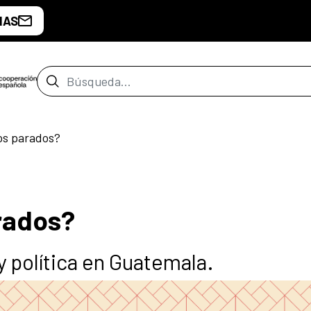
IAS
Barra de búsqueda
s parados?
rados?
y política en Guatemala.