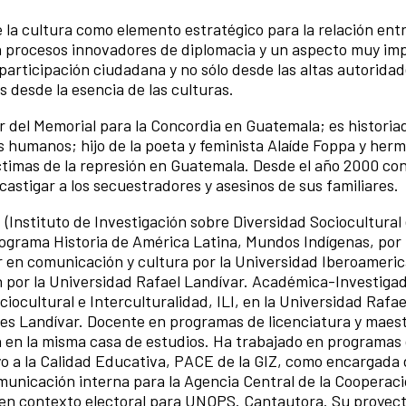
e la cultura como elemento estratégico para la relación ent
n procesos innovadores de diplomacia y un aspecto muy im
 participación ciudadana y no sólo desde las altas autoridad
s desde la esencia de las culturas.
r del Memorial para la Concordia en Guatemala; es historia
s humanos; hijo de la poeta y feminista Alaíde Foppa y her
ctimas de la represión en Guatemala. Desde el año 2000 c
castigar a los secuestradores y asesinos de sus familiares.
.
(Instituto de Investigación sobre Diversidad Sociocultural
programa Historia de América Latina, Mundos Indígenas, por 
er en comunicación y cultura por la Universidad Iberoameri
por la Universidad Rafael Landívar. Académica-Investigad
iocultural e Interculturalidad, ILI, en la Universidad Rafae
s Landívar. Docente en programas de licenciatura y maestr
 en la misma casa de estudios. Ha trabajado en programas
 a la Calidad Educativa, PACE de la GIZ, como encargada 
unicación interna para la Agencia Central de la Cooperac
n contexto electoral para UNOPS. Cantautora. Su proyect