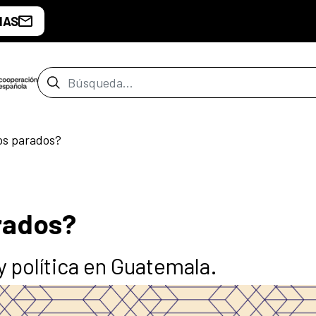
IAS
Barra de búsqueda
s parados?
rados?
y política en Guatemala.