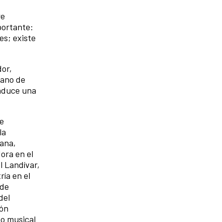
re
portante:
es; existe
dor,
mano de
onduce una
 e
la
cana,
ora en el
l Landívar,
ía en el
 de
del
ión
o musical