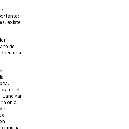
re
portante:
es; existe
dor,
mano de
onduce una
 e
la
cana,
ora en el
l Landívar,
ía en el
 de
del
ión
o musical