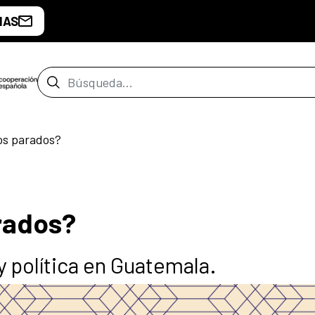
IAS
Barra de búsqueda
s parados?
rados?
y política en Guatemala.