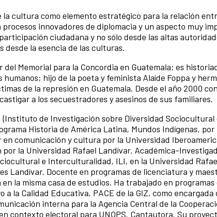
e la cultura como elemento estratégico para la relación ent
n procesos innovadores de diplomacia y un aspecto muy im
 participación ciudadana y no sólo desde las altas autoridad
s desde la esencia de las culturas.
r del Memorial para la Concordia en Guatemala; es historia
s humanos; hijo de la poeta y feminista Alaíde Foppa y her
ctimas de la represión en Guatemala. Desde el año 2000 c
castigar a los secuestradores y asesinos de sus familiares.
.
(Instituto de Investigación sobre Diversidad Sociocultural
programa Historia de América Latina, Mundos Indígenas, por 
er en comunicación y cultura por la Universidad Iberoameri
por la Universidad Rafael Landívar. Académica-Investigad
iocultural e Interculturalidad, ILI, en la Universidad Rafae
s Landívar. Docente en programas de licenciatura y maestr
 en la misma casa de estudios. Ha trabajado en programas
 a la Calidad Educativa, PACE de la GIZ, como encargada 
unicación interna para la Agencia Central de la Cooperac
n contexto electoral para UNOPS. Cantautora. Su proyect