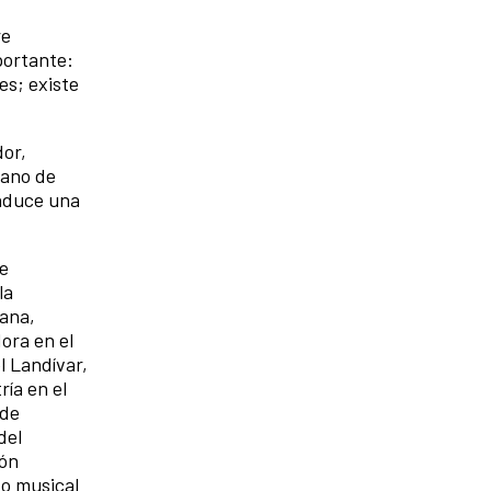
re
portante:
es; existe
dor,
mano de
onduce una
 e
la
cana,
ora en el
l Landívar,
ía en el
 de
del
ión
o musical