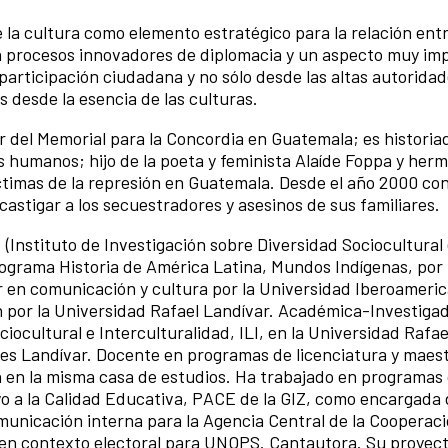
e la cultura como elemento estratégico para la relación ent
n procesos innovadores de diplomacia y un aspecto muy im
 participación ciudadana y no sólo desde las altas autoridad
s desde la esencia de las culturas.
r del Memorial para la Concordia en Guatemala; es historia
s humanos; hijo de la poeta y feminista Alaíde Foppa y her
ctimas de la represión en Guatemala. Desde el año 2000 c
castigar a los secuestradores y asesinos de sus familiares.
.
(Instituto de Investigación sobre Diversidad Sociocultural
programa Historia de América Latina, Mundos Indígenas, por 
er en comunicación y cultura por la Universidad Iberoameri
por la Universidad Rafael Landívar. Académica-Investigad
iocultural e Interculturalidad, ILI, en la Universidad Rafae
s Landívar. Docente en programas de licenciatura y maestr
 en la misma casa de estudios. Ha trabajado en programas
 a la Calidad Educativa, PACE de la GIZ, como encargada 
unicación interna para la Agencia Central de la Cooperac
n contexto electoral para UNOPS. Cantautora. Su proyect