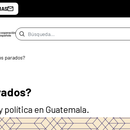
IAS
Barra de búsqueda
s parados?
rados?
y política en Guatemala.