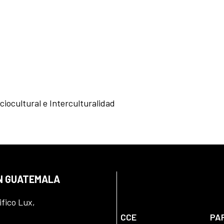
ciocultural e Interculturalidad
EN GUATEMALA
ifico Lux,
CCE
PA