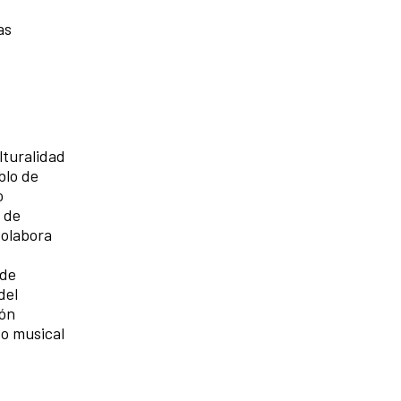
as
lturalidad
blo de
o
 de
Colabora
 de
del
ión
o musical