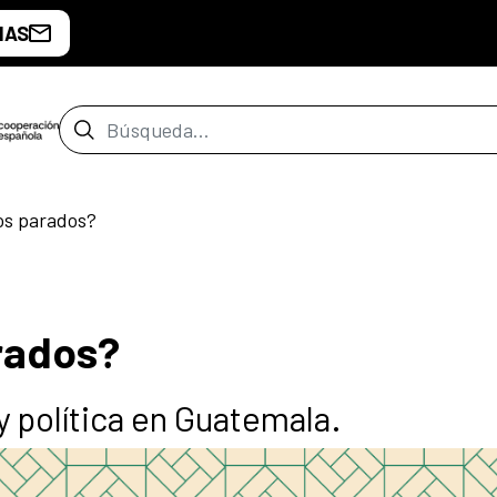
IAS
Barra de búsqueda
s parados?
rados?
y política en Guatemala.