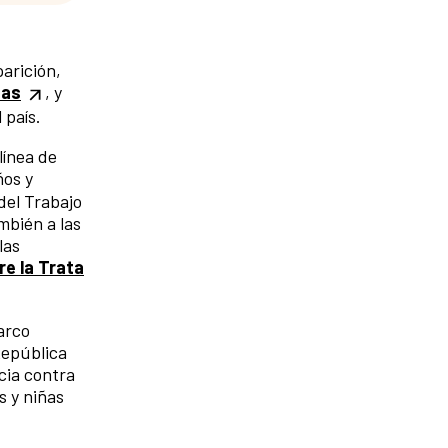
arición,
nas
, y
 país.
línea de
ños y
del Trabajo
mbién a las
las
re la Trata
arco
República
cia contra
s y niñas