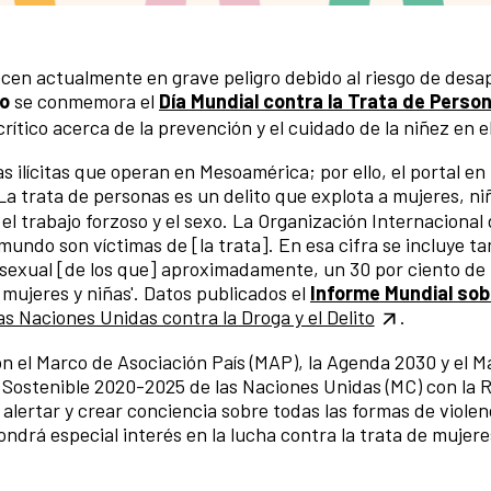
cen actualmente en grave peligro debido al riesgo de desap
io
se conmemora el
Día Mundial contra la Trata de Perso
tico acerca de la prevención y el cuidado de la niñez en el
 ilícitas que operan en Mesoamérica; por ello, el portal en 
La trata de personas es un delito que explota a mujeres, ni
l trabajo forzoso y el sexo. La Organización Internacional 
mundo son víctimas de [la trata]. En esa cifra se incluye ta
y sexual [de los que] aproximadamente, un 30 por ciento de 
n mujeres y niñas'. Datos publicados el
Informe Mundial sob
as Naciones Unidas contra la Droga y el Delito
.
n el Marco de Asociación País (MAP), la Agenda 2030 y el M
o Sostenible 2020-2025 de las Naciones Unidas (MC) con la 
 alertar y crear conciencia sobre todas las formas de violen
ondrá especial interés en la lucha contra la trata de mujere