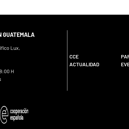
EN GUATEMALA
ifico Lux,
CCE
PA
ACTUALIDAD
EV
18:00 H
s