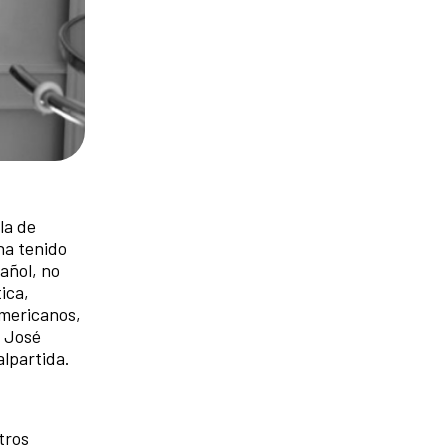
la de
ha tenido
añol, no
ica,
americanos,
, José
alpartida.
tros