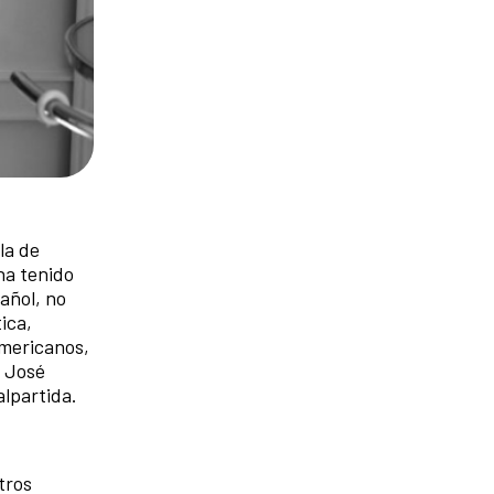
la de
ha tenido
añol, no
ica,
americanos,
, José
alpartida.
tros