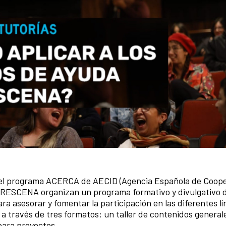
y el programa ACERCA de AECID (Agencia Española de Coop
BERESCENA organizan un programa formativo y divulgativo di
a asesorar y fomentar la participación en las diferentes lí
a través de tres formatos: un taller de contenidos general
 para proyectos.