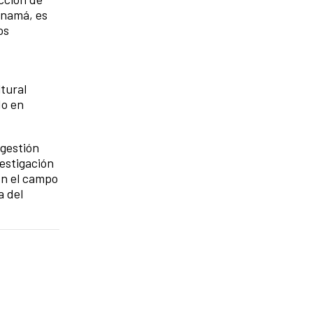
anamá, es
os
tural
do en
 gestión
estigación
En el campo
a del