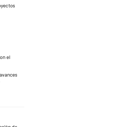
oyectos
on el
 avances
n
ucción de