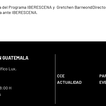
ía del Programa IBERESCENA y
Gretchen BarneondDirecto
ala ante IBERESCENA.
EN GUATEMALA
ifico Lux,
CCE
PA
ACTUALIDAD
EV
18:00 H
s