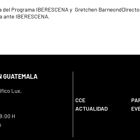
ía del Programa IBERESCENA y
Gretchen BarneondDirecto
ala ante IBERESCENA.
EN GUATEMALA
ifico Lux,
CCE
PA
ACTUALIDAD
EV
18:00 H
s