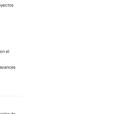
oyectos
on el
 avances
n
ucción de