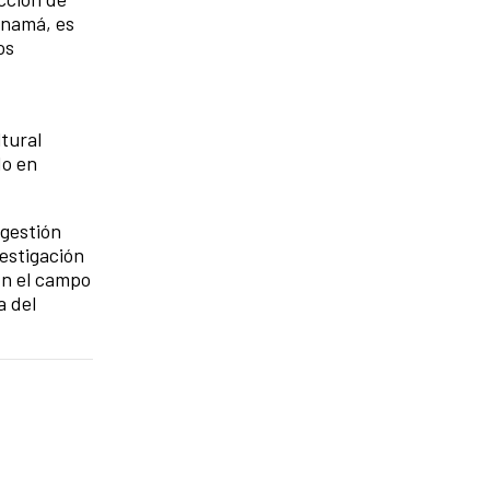
anamá, es
os
tural
do en
 gestión
estigación
En el campo
a del