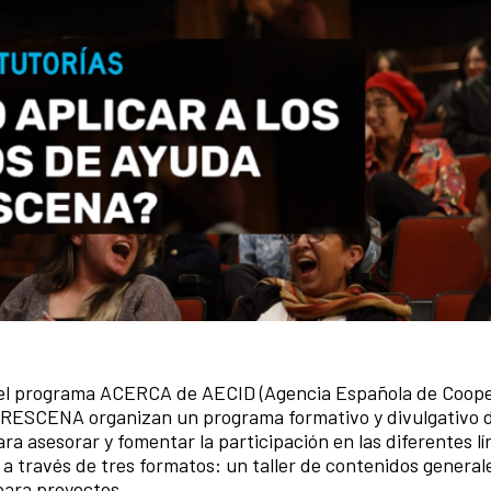
y el programa ACERCA de AECID (Agencia Española de Coop
BERESCENA organizan un programa formativo y divulgativo di
a asesorar y fomentar la participación en las diferentes lí
a través de tres formatos: un taller de contenidos general
 para proyectos.