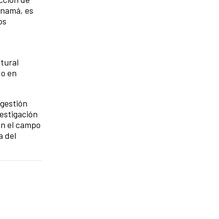
anamá, es
os
tural
do en
 gestión
estigación
En el campo
a del