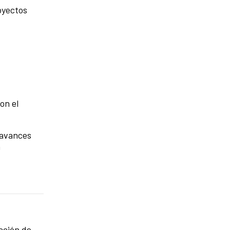
oyectos
on el
 avances
n
ucción de