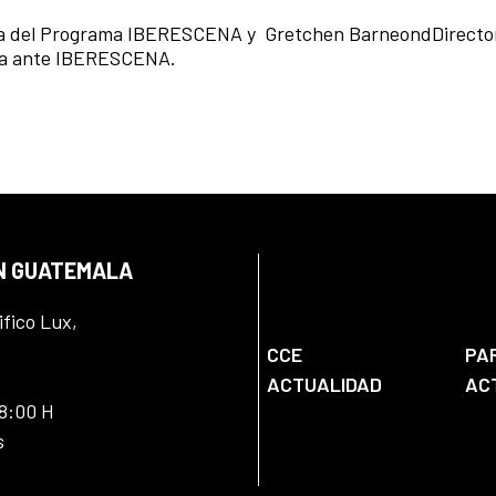
ía del Programa IBERESCENA y
Gretchen BarneondDirecto
ala ante IBERESCENA.
EN GUATEMALA
ifico Lux,
CCE
PA
ACTUALIDAD
AC
18:00 H
s