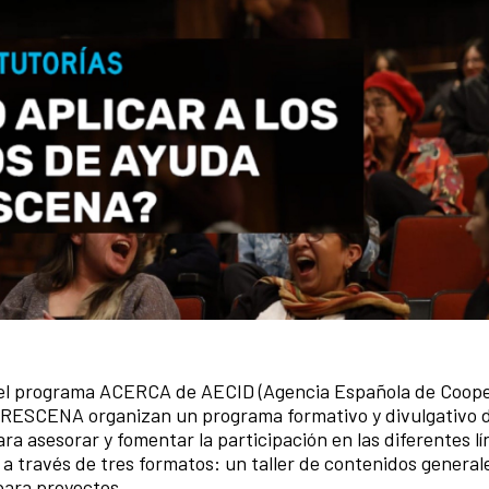
y el programa ACERCA de AECID (Agencia Española de Coop
BERESCENA organizan un programa formativo y divulgativo di
a asesorar y fomentar la participación en las diferentes lí
a través de tres formatos: un taller de contenidos general
 para proyectos.