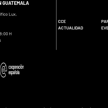
EN GUATEMALA
ifico Lux,
CCE
PA
ACTUALIDAD
EV
18:00 H
s