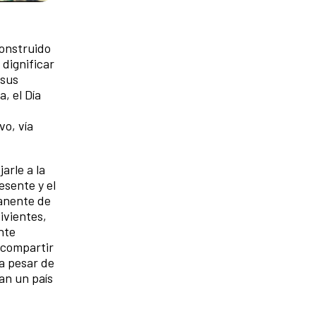
construido
 dignificar
 sus
, el Día
vo, vía
arle a la
esente y el
manente de
ivientes,
nte
 compartir
a pesar de
dan un país