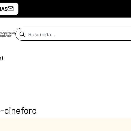
IAS
Barra de búsqueda
a!
-cineforo