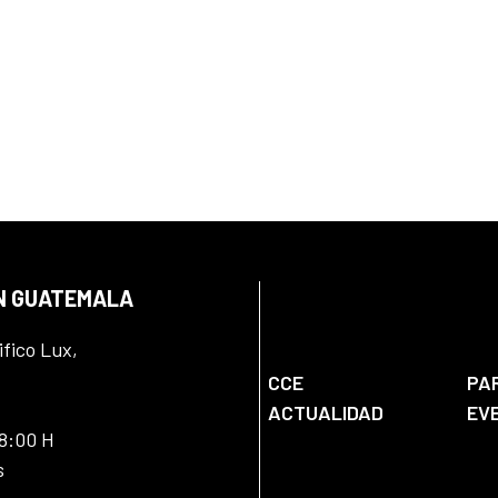
EN GUATEMALA
ifico Lux,
CCE
PA
ACTUALIDAD
EV
18:00 H
s