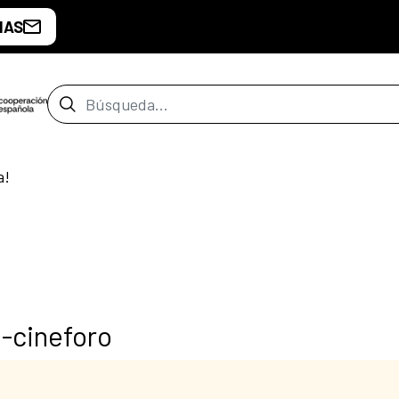
IAS
Barra de búsqueda
a!
-cineforo