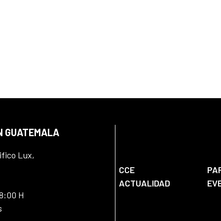
EN GUATEMALA
ifico Lux,
CCE
PA
ACTUALIDAD
EV
18:00 H
s