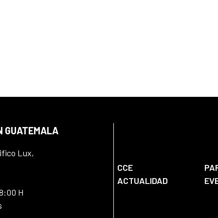
EN GUATEMALA
ifico Lux,
CCE
PA
ACTUALIDAD
EV
18:00 H
s