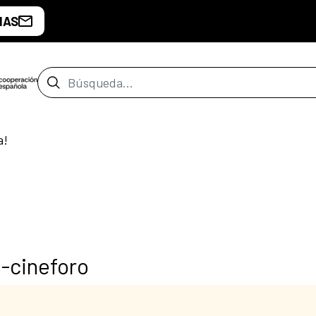
IAS
Barra de búsqueda
a!
-cineforo