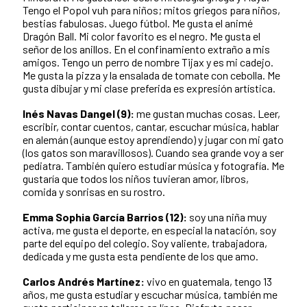
Tengo el Popol vuh para niños; mitos griegos para niños,
bestias fabulosas. Juego fútbol. Me gusta el animé
Dragón Ball. Mi color favorito es el negro. Me gusta el
señor de los anillos. En el confinamiento extraño a mis
amigos. Tengo un perro de nombre Tijax y es mi cadejo.
Me gusta la pizza y la ensalada de tomate con cebolla. Me
gusta dibujar y mi clase preferida es expresión artística.
Inés Navas Dangel (9):
me gustan muchas cosas. Leer,
escribir, contar cuentos, cantar, escuchar música, hablar
en alemán (aunque estoy aprendiendo) y jugar con mi gato
(los gatos son maravillosos). Cuando sea grande voy a ser
pediatra. También quiero estudiar música y fotografía. Me
gustaría que todos los niños tuvieran amor, libros,
comida y sonrisas en su rostro.
Emma Sophia García Barrios (12):
soy una niña muy
activa, me gusta el deporte, en especial la natación, soy
parte del equipo del colegio. Soy valiente, trabajadora,
dedicada y me gusta esta pendiente de los que amo.
Carlos Andrés Martínez:
vivo en guatemala, tengo 13
años, me gusta estudiar y escuchar música, también me