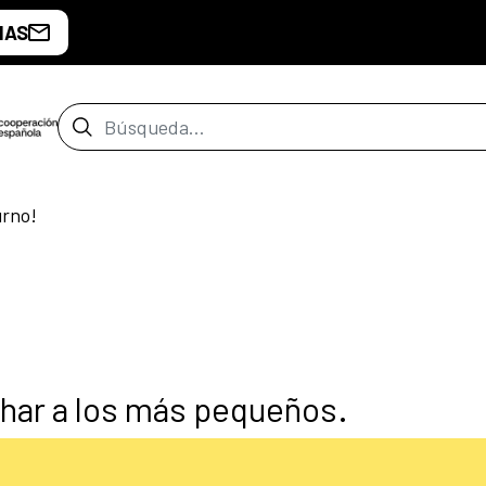
IAS
Barra de búsqueda
urno!
char a los más pequeños.