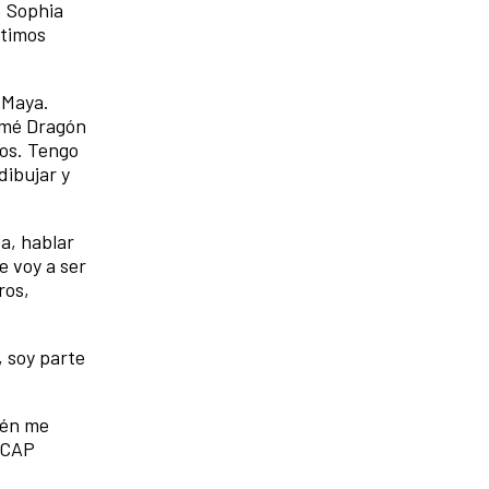
, Sophia
ltimos
 Maya.
nimé Dragón
gos. Tengo
dibujar y
a, hablar
e voy a ser
ros,
, soy parte
ién me
l CAP