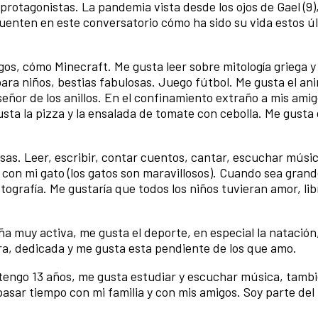
rotagonistas. La pandemia vista desde los ojos de Gael (9)
e cuenten en este conversatorio cómo ha sido su vida estos ú
gos, cómo Minecraft. Me gusta leer sobre mitología griega y
para niños, bestias fabulosas. Juego fútbol. Me gusta el a
l señor de los anillos. En el confinamiento extraño a mis ami
sta la pizza y la ensalada de tomate con cebolla. Me gusta 
s. Leer, escribir, contar cuentos, cantar, escuchar músic
con mi gato (los gatos son maravillosos). Cuando sea grand
ografía. Me gustaría que todos los niños tuvieran amor, lib
ña muy activa, me gusta el deporte, en especial la natación
ora, dedicada y me gusta esta pendiente de los que amo.
tengo 13 años, me gusta estudiar y escuchar música, tamb
o pasar tiempo con mi familia y con mis amigos. Soy parte de