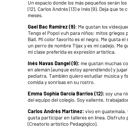
Un espacio donde los más pequeños serán los p
(12), Carlos Andrés (13) e Inés (9). Deja que t
meses.
Gael Bac Ramírez (9)
: Me gustan los videojue
Tengo el Popol vuh para niños; mitos griegos 
Ball. Mi color favorito es el negro. Me gusta e
un perro de nombre Tijax y es mi cadejo. Me gu
mi clase preferida es expresión artística.
Inés Navas Dangel (9):
me gustan muchas cosa
en alemán (aunque estoy aprendiendo) y jugar 
pediatra. También quiero estudiar música y fot
comida y sonrisas en su rostro.
Emma Sophia García Barrios (12):
soy una ni
del equipo del colegio. Soy valiente, trabajad
Carlos Andrés Martínez:
vivo en guatemala, 
gusta participar en talleres en línea. Disfrut
(Creatorio artístico Pedagógico).