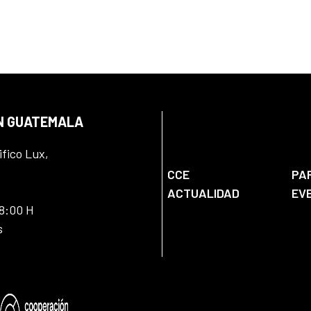
EN GUATEMALA
ifico Lux,
CCE
PA
ACTUALIDAD
EV
18:00 H
s