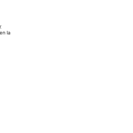
y
en la