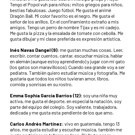
Tengo el Popol vuh para niños; mitos griegos para niños,
bestias fabulosas. Juego fútbol. Me gusta el animé
Dragón Ball. Mi color favorito es el negro. Me gusta el
señor de los anillos. En el confinamiento extraño a mis
amigos. Tengo un perro de nombre Tijax y es mi cadejo.
Me gusta la pizza y la ensalada de tomate con cebolla. Me
gusta dibujar y mi clase preferida es expresión artística.
Inés Navas Dangel (9):
me gustan muchas cosas. Leer,
escribir, contar cuentos, cantar, escuchar música, hablar
en alemán (aunque estoy aprendiendo) y jugar con mi gato
(los gatos son maravillosos). Cuando sea grande voy a ser
pediatra. También quiero estudiar música y fotografía. Me
gustaría que todos los niños tuvieran amor, libros,
comida y sonrisas en su rostro.
Emma Sophia García Barrios (12):
soy una niña muy
activa, me gusta el deporte, en especial la natación, soy
parte del equipo del colegio. Soy valiente, trabajadora,
dedicada y me gusta esta pendiente de los que amo.
Carlos Andrés Martínez:
vivo en guatemala, tengo 13
años, me gusta estudiar y escuchar música, también me