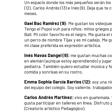
Un espacio donde los más pequeños serán los p
(12), Carlos Andrés (13) e Inés (9). Deja que t
meses.
Gael Bac Ramírez (9)
: Me gustan los videojue
Tengo el Popol vuh para niños; mitos griegos 
Ball. Mi color favorito es el negro. Me gusta e
un perro de nombre Tijax y es mi cadejo. Me gu
mi clase preferida es expresión artística.
Inés Navas Dangel (9):
me gustan muchas cosa
en alemán (aunque estoy aprendiendo) y jugar 
pediatra. También quiero estudiar música y fot
comida y sonrisas en su rostro.
Emma Sophia García Barrios (12):
soy una ni
del equipo del colegio. Soy valiente, trabajad
Carlos Andrés Martínez:
vivo en guatemala, 
gusta participar en talleres en línea. Disfrut
(Creatorio artístico Pedagógico).