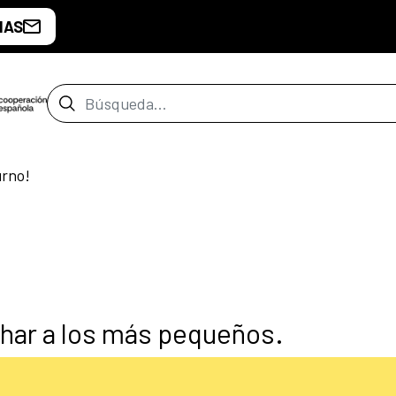
IAS
Barra de búsqueda
urno!
char a los más pequeños.