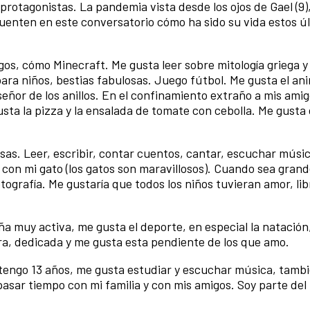
rotagonistas. La pandemia vista desde los ojos de Gael (9)
e cuenten en este conversatorio cómo ha sido su vida estos ú
gos, cómo Minecraft. Me gusta leer sobre mitología griega y
para niños, bestias fabulosas. Juego fútbol. Me gusta el a
l señor de los anillos. En el confinamiento extraño a mis ami
sta la pizza y la ensalada de tomate con cebolla. Me gusta 
s. Leer, escribir, contar cuentos, cantar, escuchar músic
con mi gato (los gatos son maravillosos). Cuando sea grand
ografía. Me gustaría que todos los niños tuvieran amor, lib
ña muy activa, me gusta el deporte, en especial la natación
ora, dedicada y me gusta esta pendiente de los que amo.
tengo 13 años, me gusta estudiar y escuchar música, tamb
o pasar tiempo con mi familia y con mis amigos. Soy parte de