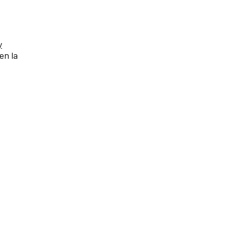
y
en la