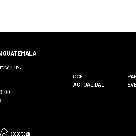
EN GUATEMALA
ifico Lux,
CCE
PA
ACTUALIDAD
EV
18:00 H
s