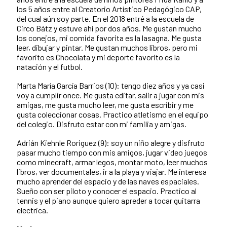
los 5 años entre al Creatorio Artístico Pedagógico CAP,
del cual aún soy parte. En el 2018 entré a la escuela de
Circo Bátz y estuve ahí por dos años. Me gustan mucho
los conejos, mi comida favorita es la lasagna. Me gusta
leer, dibujar y pintar. Me gustan muchos libros, pero mi
favorito es Chocolata y mi deporte favorito es la
natación y el futbol.
Marta María García Barrios (10): tengo diez años y ya casi
voy a cumplir once. Me gusta editar, salir a jugar con mis
amigas, me gusta mucho leer, me gusta escribir y me
gusta coleccionar cosas. Practico atletismo en el equipo
del colegio. Disfruto estar con mi familia y amigas.
Adrián Kiehnle Roriguez (9): soy un niño alegre y disfruto
pasar mucho tiempo con mis amigos, jugar video juegos
como minecraft, armar legos, montar moto, leer muchos
libros, ver documentales, ir a la playa y viajar. Me interesa
mucho aprender del espacio y de las naves espaciales.
Sueño con ser piloto y conocer el espacio. Practico al
tennis y el piano aunque quiero apreder a tocar guitarra
electrica.