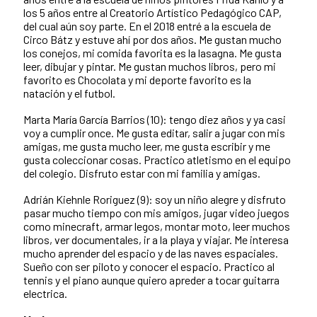
los 5 años entre al Creatorio Artístico Pedagógico CAP,
del cual aún soy parte. En el 2018 entré a la escuela de
Circo Bátz y estuve ahí por dos años. Me gustan mucho
los conejos, mi comida favorita es la lasagna. Me gusta
leer, dibujar y pintar. Me gustan muchos libros, pero mi
favorito es Chocolata y mi deporte favorito es la
natación y el futbol.
Marta María García Barrios (10): tengo diez años y ya casi
voy a cumplir once. Me gusta editar, salir a jugar con mis
amigas, me gusta mucho leer, me gusta escribir y me
gusta coleccionar cosas. Practico atletismo en el equipo
del colegio. Disfruto estar con mi familia y amigas.
Adrián Kiehnle Roriguez (9): soy un niño alegre y disfruto
pasar mucho tiempo con mis amigos, jugar video juegos
como minecraft, armar legos, montar moto, leer muchos
libros, ver documentales, ir a la playa y viajar. Me interesa
mucho aprender del espacio y de las naves espaciales.
Sueño con ser piloto y conocer el espacio. Practico al
tennis y el piano aunque quiero apreder a tocar guitarra
electrica.