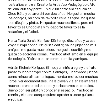
los 5 años entre al Creatorio Artístico Pedagógico CAP,
del cual aún soy parte. En el 2018 entré a la escuela de
Circo Bátz y estuve ahí por dos años. Me gustan mucho
los conejos, mi comida favorita es la lasagna. Me gusta
leer, dibujar y pintar. Me gustan muchos libros, pero mi
favorito es Chocolata y mi deporte favorito es la
natación y el futbol.
Marta María García Barrios (10): tengo diez años y ya casi
voy a cumplir once. Me gusta editar, salir a jugar con mis
amigas, me gusta mucho leer, me gusta escribir y me
gusta coleccionar cosas. Practico atletismo en el equipo
del colegio. Disfruto estar con mi familia y amigas.
Adrián Kiehnle Roriguez (9): soy un niño alegre y disfruto
pasar mucho tiempo con mis amigos, jugar video juegos
como minecraft, armar legos, montar moto, leer muchos
libros, ver documentales, ir a la playa y viajar. Me interesa
mucho aprender del espacio y de las naves espaciales.
Sueño con ser piloto y conocer el espacio. Practico al
tennis y el piano aunque quiero apreder a tocar guitarra
electrica.