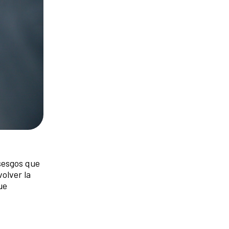
 sesgos que
olver la
ue