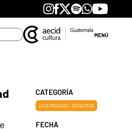
Instagram
Facebook
X
Spotify
Whatsapp
Youtube
MENÚ
ad
CATEGORÍA
DIVERSIDAD / GÉNEROS
de
FECHA