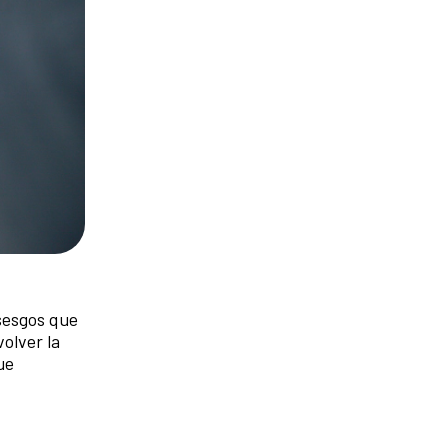
 sesgos que
olver la
ue