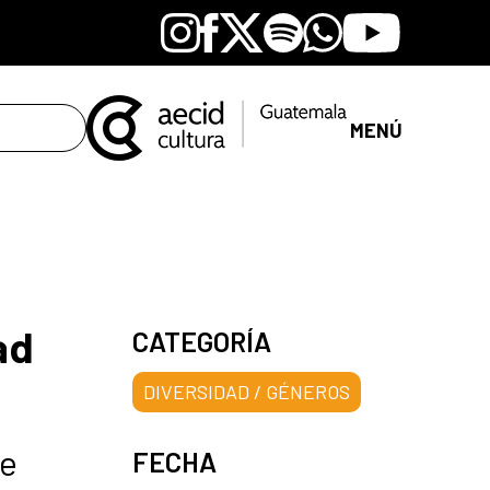
Instagram
Facebook
X
Spotify
Whatsapp
Youtube
MENÚ
ad
CATEGORÍA
DIVERSIDAD / GÉNEROS
de
FECHA